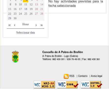
No hay actividades previstas para la
fecha seleccionada
8
9
10
11
12
13
14
15
16
17
18
19
20
21
22
23
24
25
26
27
28
29
30
«
‹
›
»
Hoxe
Seleccionar data
Concello de A Pobra do Brollón
A Pobra do Brollón - Lugo (Galicia)
Teléfono: 982 430 001 / 639 79 49 05 | Fax: 982 430 361
RSS
|
Contacto
|
Aviso legal