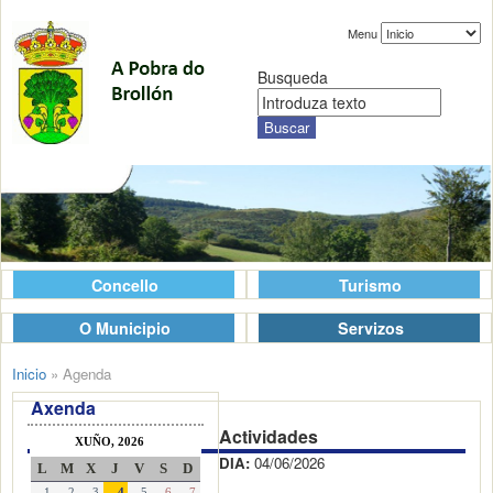
Menu
Busqueda
Concello
Turismo
O Municipio
Servizos
Inicio
»
Agenda
Axenda
Actividades
XUÑO, 2026
DIA:
04/06/2026
L
M
X
J
V
S
D
1
2
3
4
5
6
7