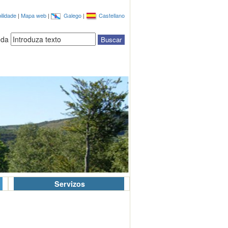
ilidade
|
Mapa web
|
Galego
|
Castellano
eda
Servizos