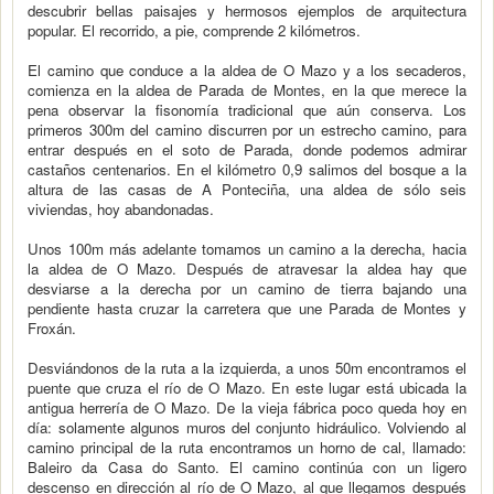
descubrir bellas paisajes y hermosos ejemplos de arquitectura
popular. El recorrido, a pie, comprende 2 kilómetros.
El camino que conduce a la aldea de O Mazo y a los secaderos,
comienza en la aldea de Parada de Montes, en la que merece la
pena observar la fisonomía tradicional que aún conserva. Los
primeros 300m del camino discurren por un estrecho camino, para
entrar después en el soto de Parada, donde podemos admirar
castaños centenarios. En el kilómetro 0,9 salimos del bosque a la
altura de las casas de A Ponteciña, una aldea de sólo seis
viviendas, hoy abandonadas.
Unos 100m más adelante tomamos un camino a la derecha, hacia
la aldea de O Mazo. Después de atravesar la aldea hay que
desviarse a la derecha por un camino de tierra bajando una
pendiente hasta cruzar la carretera que une Parada de Montes y
Froxán.
Desviándonos de la ruta a la izquierda, a unos 50m encontramos el
puente que cruza el río de O Mazo. En este lugar está ubicada la
antigua herrería de O Mazo. De la vieja fábrica poco queda hoy en
día: solamente algunos muros del conjunto hidráulico. Volviendo al
camino principal de la ruta encontramos un horno de cal, llamado:
Baleiro da Casa do Santo. El camino continúa con un ligero
descenso en dirección al río de O Mazo, al que llegamos después