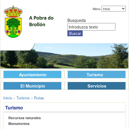
Menu
Busqueda
Ayuntamiento
Turismo
El Municipio
Servicios
Inicio
»
Turismo
»
Rutas
Turismo
Recursos naturales
Monumentos