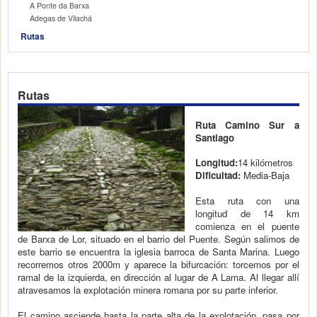
A Ponte da Barxa
Adegas de Vilachá
Rutas
Rutas
Ruta Camino Sur a
Santiago
Longitud:
14 kilómetros
Dificultad:
Media-Baja
Esta ruta con una
longitud de 14 km
comienza en el puente
de Barxa de Lor, situado en el barrio del Puente. Según salimos de
este barrio se encuentra la iglesia barroca de Santa Marina. Luego
recorremos otros 2000m y aparece la bifurcación: torcemos por el
ramal de la izquierda, en dirección al lugar de A Lama. Al llegar allí
atravesamos la explotación minera romana por su parte inferior.
El camino asciende hasta la parte alta de la explotación, pasa por