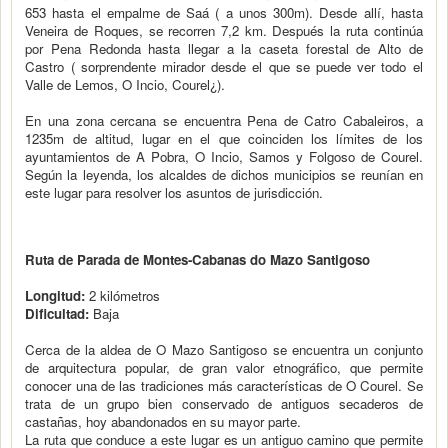
653 hasta el empalme de Saá ( a unos 300m). Desde allí, hasta
Veneira de Roques, se recorren 7,2 km. Después la ruta continúa
por Pena Redonda hasta llegar a la caseta forestal de Alto de
Castro ( sorprendente mirador desde el que se puede ver todo el
Valle de Lemos, O Incio, Courel¿).
En una zona cercana se encuentra Pena de Catro Cabaleiros, a
1235m de altitud, lugar en el que coinciden los límites de los
ayuntamientos de A Pobra, O Incio, Samos y Folgoso de Courel.
Según la leyenda, los alcaldes de dichos municipios se reunían en
este lugar para resolver los asuntos de jurisdicción.
Ruta de Parada de Montes-Cabanas do Mazo Santigoso
Longitud:
2 kilómetros
Dificultad:
Baja
Cerca de la aldea de O Mazo Santigoso se encuentra un conjunto
de arquitectura popular, de gran valor etnográfico, que permite
conocer una de las tradiciones más características de O Courel. Se
trata de un grupo bien conservado de antiguos secaderos de
castañas, hoy abandonados en su mayor parte.
La ruta que conduce a este lugar es un antiguo camino que permite